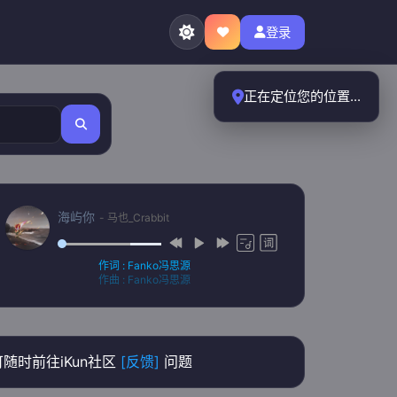
登录
正在定位您的位置...
海屿你
- 马也_Crabbit
作词 : Fanko冯思源
作曲 : Fanko冯思源
编曲 : 罗洋（卡其漠）
制作人 : 马也_Crabbit
从不主动示弱
我们的过去
分分合合太多
随时前往iKun社区
[反馈]
问题
伤人的话难说
却觉得很洒脱
曾经的那些发生过的开心和难过