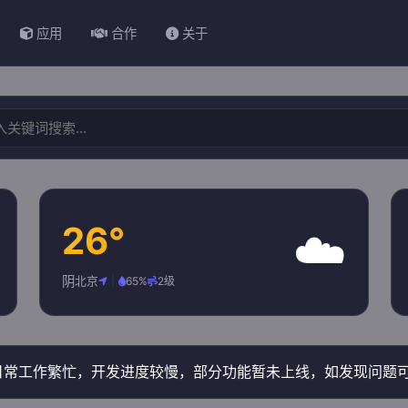
应用
合作
关于
26°
☁️
阴
北京
|
65%
2级
长日常工作繁忙，开发进度较慢，部分功能暂未上线，如发现问题可