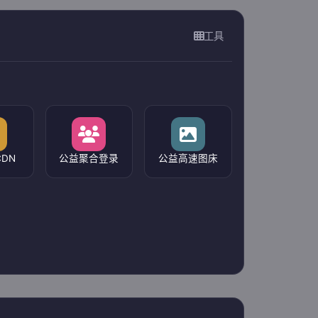
就像开败的花
浪也拍打着沙
我却对你情有独钟
工具
我陪你留下
说最浪漫的话
即便是青春的懵懂
但是我们渐行渐远
逐渐带上现实的枷锁
信任在短短解释后崩塌
我不知为何
疯狂对你执着
我们之间的故事还不多
这回忆的漩涡
快要把我吞没
DN
公益聚合登录
公益高速图床
求你别离开我
因为
我欠你太多
手松开的沉默
连着我这颗心也死了
对于你是解脱
而我如此落魄
求你别离开我
开败的花
浪也拍打着沙
我却对你情有独钟
我陪你留下
说最浪漫的话
即便是青春的懵懂